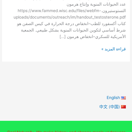
عدد الحيوانات المنوية وإنتاج هرمون
التستوستيرون.https://www.fammed.wisc.edu/files/webfm-
uploads/documents/outreach/im/handout_testosterone.pdf
كتاب أكسفورد للطب–انخفاض درجة الحرارة في كيس الصفن هو
شرط أساسي لتكوين الحيوانات المنوية بشكل طبيعي. الجمعية
الأمريكية للسكري–انخفاض هرمون […]
تؤثر
قراءة المزيد »
الملابس
الداخلية
للرجال
على
انجاب
الأطفال
وقد
English
ترتبط
中文 (中国)
بالسمنة
ومرض
السكري
وأمراض